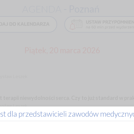
AGENDA
- Poznań
Piątek, 20 marca 2026
emysław Leszek
terapii niewydolności serca. Czy to już standard w prak
emysław Leszek
st dla przedstawicieli zawodów medyczny
jeden pacjent