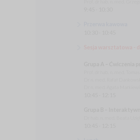
Prof. dr hab. n. med. Grze
9:45 - 10:30
Przerwa kawowa
10:30 - 10:45
Sesja warsztatowa - d
Grupa A – Ćwiczenia 
Prof. dr hab. n. med. Tomas
Dr n. med. Rafał Dankowsk
Dr n. med. Agata Markiewi
10:45 - 12:15
Grupa B – Interaktyw
Dr hab. n. med. Beata Uz
10:45 - 12:15