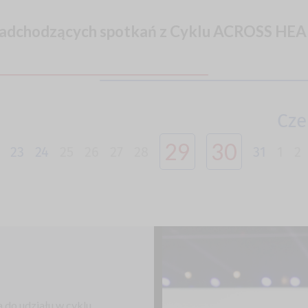
nadchodzących spotkań z Cyklu ACROSS HE
Cze
29
30
23
24
25
26
27
28
31
1
2
 do udziału w cyklu