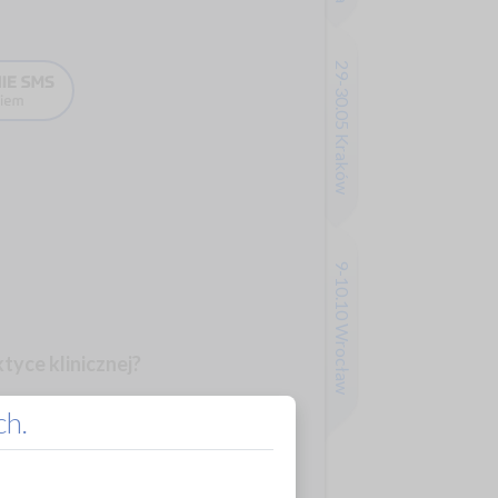
29-30.05 Kraków
9-10.10 Wrocław
tyce klinicznej?
ch.