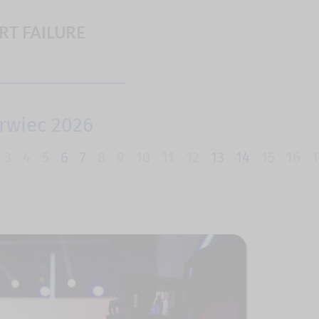
ART FAILURE
rwiec 2026
3
4
5
6
7
8
9
10
11
12
13
14
15
16
1