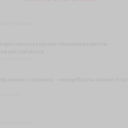
emysław Mitkowski
rapii szansą na poprawę rokowania pacjentów.
unkach szpitalnych
emysław Mitkowski
dę zmienia codzienność – empagliflozyna a jakość życia
gorz Grześk
mysław Mitkowski,