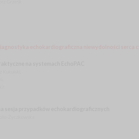
gorz Grześk
iagnostyka echokardiograficzna niewydolności serca cz
praktyczne na systemach EchoPAC
z Kukulski,
i,
cz
na sesja przypadków echokardiograficznych
iębło-Życzkowska