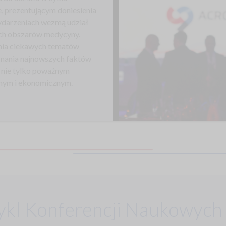
, prezentującym doniesienia
ydarzeniach wezmą udział
nych obszarów medycyny.
nia ciekawych tematów
znania najnowszych faktów
t nie tylko poważnym
nym i ekonomicznym.
ykl Konferencji Naukowych