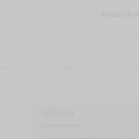
Dołącz do 
10
11
12
13
14
15
16
17
18
19
20
21
22
WITAMY
Szanowni Państwo,
Firma Boehringer Ingelheim zaprasza Państwa