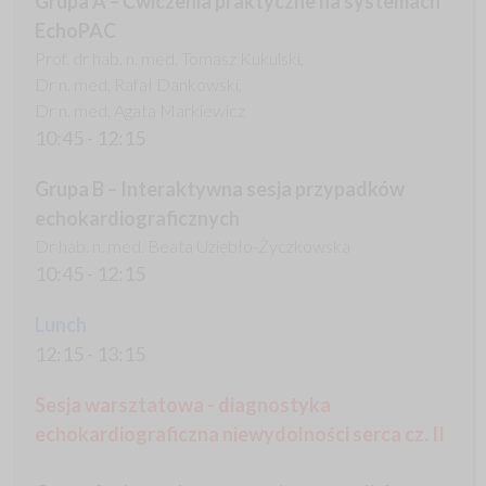
Grupa A – Ćwiczenia praktyczne na systemach
EchoPAC
Prof. dr hab. n. med. Tomasz Kukulski,
Dr n. med. Rafał Dankowski,
Dr n. med. Agata Markiewicz
10:45 - 12:15
Grupa B – Interaktywna sesja przypadków
echokardiograficznych
Dr hab. n. med. Beata Uziębło-Życzkowska
10:45 - 12:15
Lunch
12:15 - 13:15
Sesja warsztatowa - diagnostyka
echokardiograficzna niewydolności serca cz. II