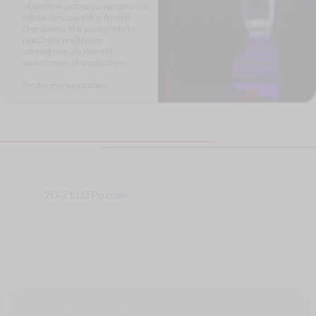
ekspertów i poznania najnowszych
faktów dotyczących jednostki
chorobowej, która jest nie tylko
poważnym problemem
zdrowotnym, ale również
społecznym i ekonomicznym.
Serdecznie zapraszamy
20-21.03 Poznań
17-18.04 Gdynia
24-25.04 Warszawa
29-30.05 Kraków
9-10.10 Wrocław