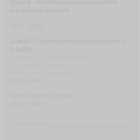
Grupa A – Interaktywna sesja przypadków
echokardiograficznych
Dr hab. n. med. Beata Uziębło-Życzkowska
13:15 - 14:45
Grupa B – Ćwiczenia praktyczne na systemach
EchoPAC
Prof. dr hab. n. med. Tomasz Kukulski,
Dr n. med. Rafał Dankowski,
Dr n. med. Agata Markiewicz
13:15 - 14:45
Zakończenie konferencji
14:45 - 15:00