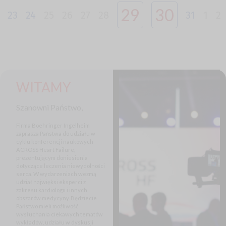
29
30
23
24
25
26
27
28
31
1
2
WITAMY
Szanowni Państwo,
Firma Boehringer Ingelheim
zaprasza Państwa do udziału w
cyklu konferencji naukowych
ACROSS Heart Failure,
prezentującym doniesienia
dotyczące leczenia niewydolności
serca. W wydarzeniach wezmą
udział najwięksi eksperci z
zakresu kardiologii i innych
obszarów medycyny. Będziecie
Państwo mieli możliwość
wysłuchania ciekawych tematów
wykładów, udziału w dyskusji