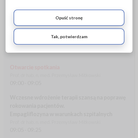
19:35 - 20:15
Opuść stronę
Kolacja
20:15
Tak, potwierdzam
Sobota, 21 marca 2026
Otwarcie spotkania
Prof. dr hab. n. med. Przemysław Mitkowski
09:00 - 09:05
Wczesne wdrożenie terapii szansą na poprawę
rokowania pacjentów.
Empagliflozyna w warunkach szpitalnych
Prof. dr hab. n. med. Przemysław Mitkowski
09:05 - 09:25